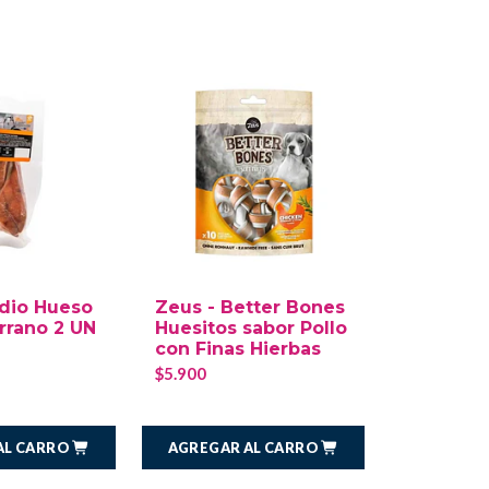
dio Hueso
Zeus - Better Bones
Lata Pro
rrano 2 UN
Huesitos sabor Pollo
Critical 
con Finas Hierbas
Perro/Ga
$5.900
$4.100
AL CARRO
AGREGAR AL CARRO
AGREGAR