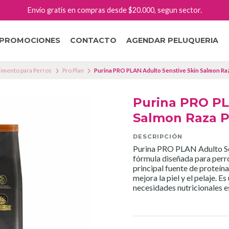
Envío gratis en compras desde $20.000, segun sector.
PROMOCIONES
CONTACTO
AGENDAR PELUQUERIA
limento para Perros
Pro Plan
Purina PRO PLAN Adulto Senstive Skin Salmon R
Purina PRO PL
Salmon Raza 
DESCRIPCIÓN
Purina PRO PLAN Adulto Sen
fórmula diseñada para perro
principal fuente de proteín
mejora la piel y el pelaje. E
necesidades nutricionales e