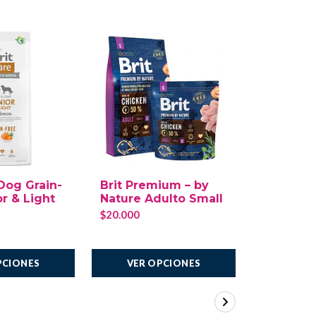
25%
OFF
 Dog Grain-
Brit Premium – by
Darford 
or & Light
Nature Adulto Small
Bones Ju
100g
$20.000
$2.700
$3.
AGREGAR
PCIONES
VER OPCIONES