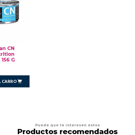
lan CN
trition
 156 G
L CARRO
Puede que te interesen estos
Productos recomendados