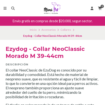
0
Envío gratis en compras desde $20.000, segun sector.
Inicio
Accesorios
Collares
Ezydog - Collar NeoClassic Morado M 39-44cm
Ezydog - Collar NeoClassic
Morado M 39-44cm
DESCRIPCIÓN
El collar NeoClassic de EzyDog es conocido por su
durabilidad y comodidad. Está hecho de material de
neopreno suave, que es resistente al agua y fácil de limpiar,
lo que lo convierte en una opción ideal para perros activos.
El neopreno también proporciona un ajuste suave
alrededor del cuello de tu perro, minimizando la
posibilidad de irritación o rozaduras.
El diseño en color morado le da un toque de estilo a este