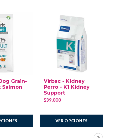
 Dog Grain-
Virbac - Kidney
Lata Pro
t Salmon
Perro - K1 Kidney
Critical 
Support
Perro/Ga
$39.000
$4.100
AGREGAR
PCIONES
VER OPCIONES