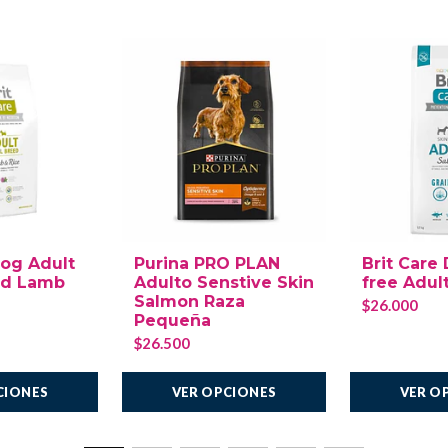
Dog Adult
Purina PRO PLAN
Brit Care
ed Lamb
Adulto Senstive Skin
free Adul
Salmon Raza
$26.000
Pequeña
$26.500
CIONES
VER OPCIONES
VER O