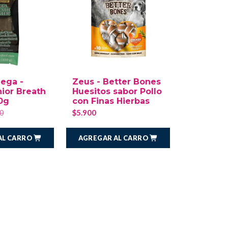
ega -
Zeus - Better Bones
ior Breath
Huesitos sabor Pollo
0g
con Finas Hierbas
$5.900
0
AL CARRO
AGREGAR AL CARRO