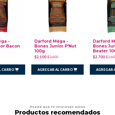
ega -
Darford Mega -
Darford M
ior Bacon
Bones Junior P'Nut
Bones Jun
100g
Beater 10
$2.100
$2.700
$3.600
$3.60
L CARRO
AGREGAR AL CARRO
AGREGAR 
Puede que te interesen estos
Productos recomendados