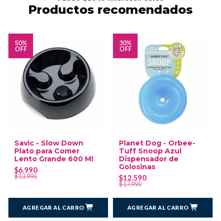
Productos recomendados
50%
30%
OFF
OFF
Savic - Slow Down
Planet Dog - Orbee-
Plato para Comer
Tuff Snoop Azul
Lento Grande 600 Ml
Dispensador de
Golosinas
$6.990
$13.990
$12.590
$17.990
AGREGAR AL CARRO
AGREGAR AL CARRO