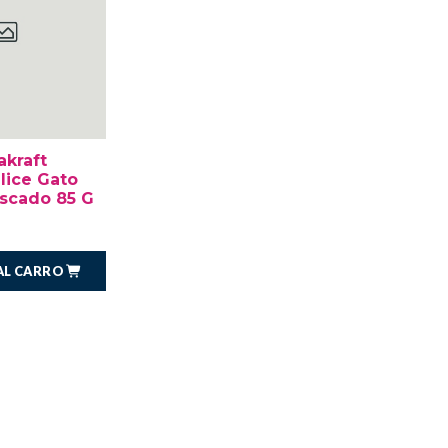
akraft
lice Gato
scado 85 G
AL CARRO