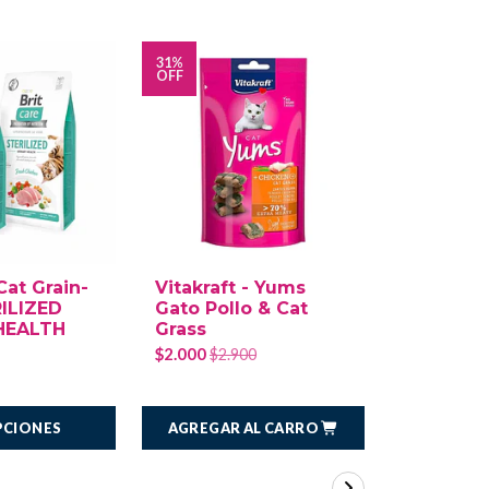
31%
OFF
Cat Grain-
Vitakraft - Yums
Virbac -
ILIZED
Gato Pollo & Cat
Urology 
HEALTH
Grass
Dissolut
Preventi
$2.000
$2.900
$30.500
AGREGAR AL CARRO
PCIONES
VER 