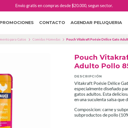
Envío gratis en compras desde $20.000, segun sector.
PROMOCIONES
CONTACTO
AGENDAR PELUQUERIA
imento para Gatos
Comidas Húmedas
Pouch Vitakraft Poésie Délice Gato Adult
Pouch Vitakraf
Adulto Pollo 8
DESCRIPCIÓN
Vitakraft Poésie Délice Ga
especialmente diseñado para
gatos adultos. Esta delicios
en una suculenta salsa que d
Composicion: carne y subp
subproductos de pollo (10%