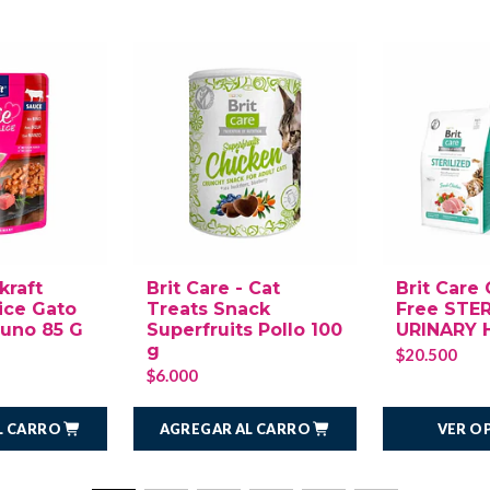
kraft
Brit Care - Cat
Brit Care 
ice Gato
Treats Snack
Free STER
cuno 85 G
Superfruits Pollo 100
URINARY 
g
$20.500
$6.000
L CARRO
AGREGAR AL CARRO
VER O