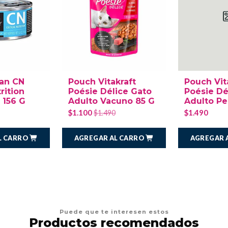
lan CN
Pouch Vitakraft
Pouch Vit
trition
Poésie Délice Gato
Poésie Dé
 156 G
Adulto Vacuno 85 G
Adulto Pe
$1.100
$1.490
$1.490
L CARRO
AGREGAR AL CARRO
AGREGAR 
Puede que te interesen estos
Productos recomendados