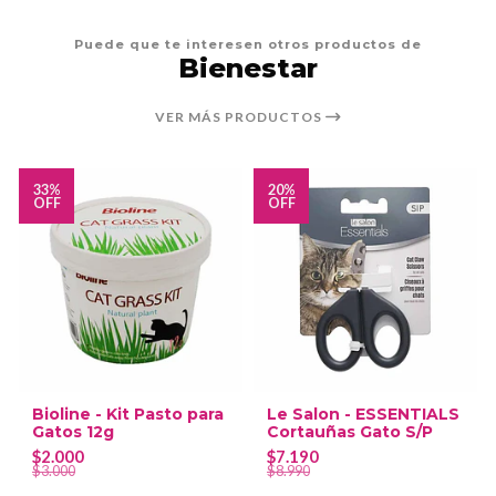
Puede que te interesen otros productos de
Bienestar
VER MÁS PRODUCTOS
33%
20%
OFF
OFF
Bioline - Kit Pasto para
Le Salon - ESSENTIALS
Gatos 12g
Cortauñas Gato S/P
$2.000
$7.190
$3.000
$8.990