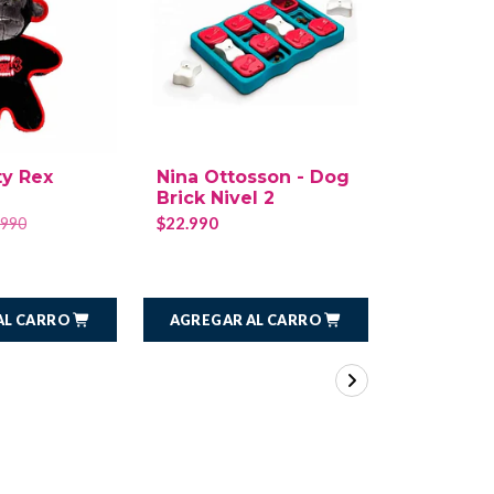
ty Rex
Nina Ottosson - Dog
Nina Ott
Brick Nivel 2
Worker N
$22.990
$20.290
.990
$2
AL CARRO
AGREGAR AL CARRO
AGREGAR