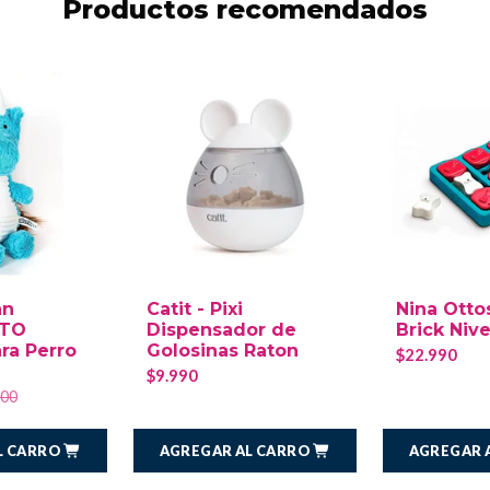
Productos recomendados
nn
Catit - Pixi
Nina Otto
ITO
Dispensador de
Brick Nive
ra Perro
Golosinas Raton
$22.990
$9.990
000
L CARRO
AGREGAR AL CARRO
AGREGAR 