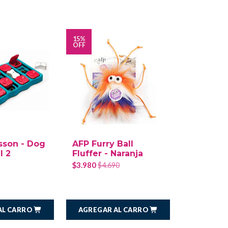
15%
15%
OFF
OFF
sson - Dog
AFP Furry Ball
Planet D
l 2
Fluffer - Naranja
Diamond
Pelota P
$3.980
$4.690
$10.190
$1
AL CARRO
AGREGAR AL CARRO
AGREGAR