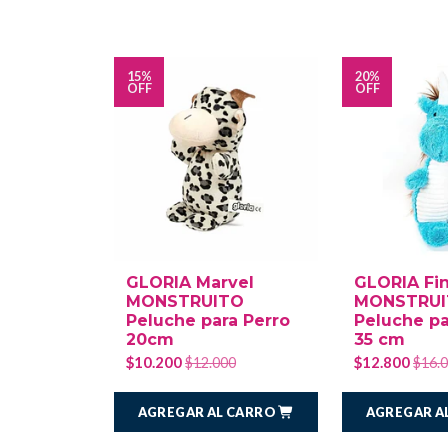
15%
20%
OFF
OFF
GLORIA Marvel
GLORIA Fi
MONSTRUITO
MONSTRU
Peluche para Perro
Peluche pa
20cm
35 cm
$10.200
$12.800
$12.000
$16.
AGREGAR AL CARRO
AGREGAR A