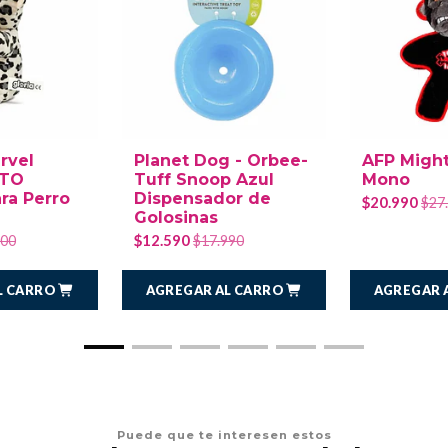
rvel
Planet Dog - Orbee-
AFP Migh
ITO
Tuff Snoop Azul
Mono
ra Perro
Dispensador de
$20.990
$27
Golosinas
$12.590
000
$17.990
L CARRO
AGREGAR AL CARRO
AGREGAR 
Puede que te interesen estos