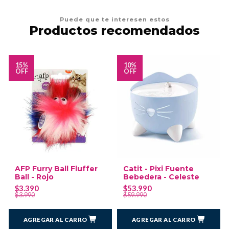
Puede que te interesen estos
Productos recomendados
15%
10%
OFF
OFF
AFP Furry Ball Fluffer
Catit - Pixi Fuente
Ball - Rojo
Bebedera - Celeste
$3.390
$53.990
$3.990
$59.990
AGREGAR AL CARRO
AGREGAR AL CARRO