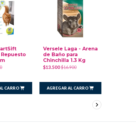
artSift
Versele Laga - Arena
 Repuesto
de Baño para
cm
Chinchilla 1.3 Kg
$13.500
0
$16.900
AL CARRO
AGREGAR AL CARRO
AGREGAR