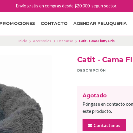
Envío gratis en compras desde $20.000, segun sector.
PROMOCIONES
CONTACTO
AGENDAR PELUQUERIA
Inicio
Accesorios
Descanso
Catit - Cama Fluffy Gris
Catit - Cama Fl
DESCRIPCIÓN
Agotado
Póngase en contacto con
este producto.
Contáctanos