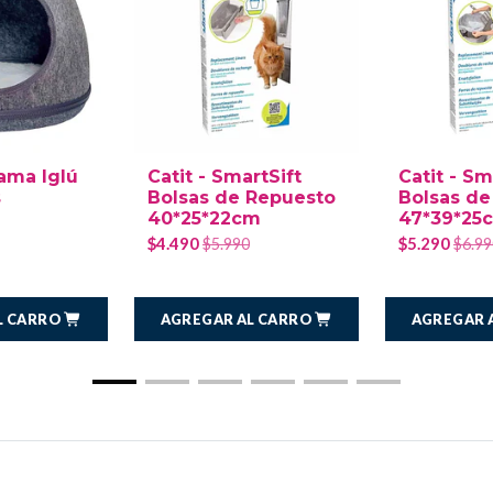
ama Iglú
Catit - SmartSift
Catit - Sm
s
Bolsas de Repuesto
Bolsas de
40*25*22cm
47*39*25
$4.490
$5.290
$5.990
$6.99
L CARRO
AGREGAR AL CARRO
AGREGAR 