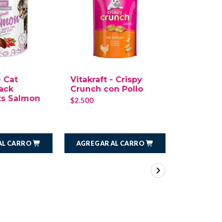
- Cat
Vitakraft - Crispy
Vitakraft
ack
Crunch con Pollo
Crunch 
ts Salmon
$2.500
$2.500
AL CARRO
AGREGAR AL CARRO
AGREGAR