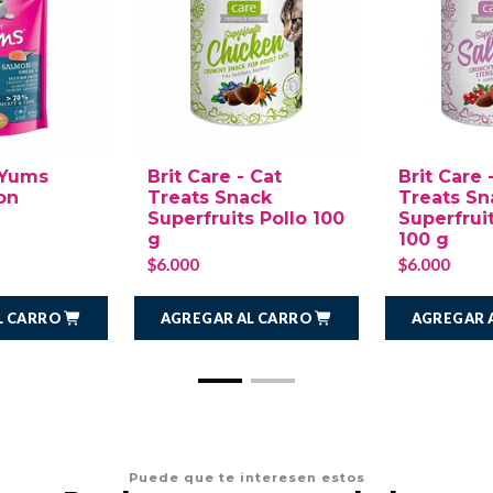
- Yums
Brit Care - Cat
Brit Care 
on
Treats Snack
Treats Sn
Superfruits Pollo 100
Superfrui
g
100 g
$6.000
$6.000
L CARRO
AGREGAR AL CARRO
AGREGAR 
Puede que te interesen estos