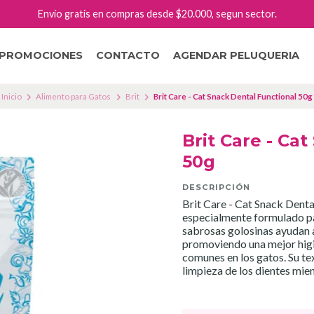
Envío gratis en compras desde $20.000, segun sector.
PROMOCIONES
CONTACTO
AGENDAR PELUQUERIA
Inicio
Alimento para Gatos
Brit
Brit Care - Cat Snack Dental Functional 50g
Brit Care - Ca
50g
DESCRIPCIÓN
Brit Care - Cat Snack Denta
especialmente formulado para
sabrosas golosinas ayudan a
promoviendo una mejor higi
comunes en los gatos. Su te
limpieza de los dientes mien