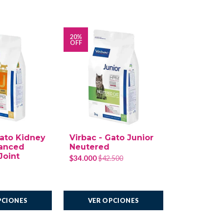
20%
OFF
Gato Kidney
Virbac - Gato Junior
Pro Plan 
vanced
Neutered
Diets NF
Joint
Renal A
$34.000
$42.500
Care Feli
$23.500
AGREGAR
PCIONES
VER OPCIONES