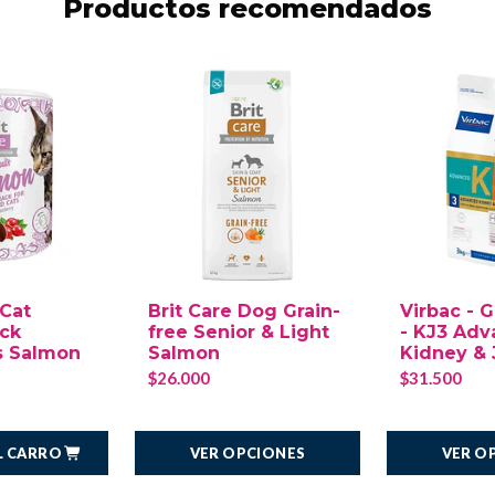
Productos recomendados
 Cat
Brit Care Dog Grain-
Virbac - 
ack
free Senior & Light
- KJ3 Ad
s Salmon
Salmon
Kidney & 
$26.000
$31.500
L CARRO
VER OPCIONES
VER O