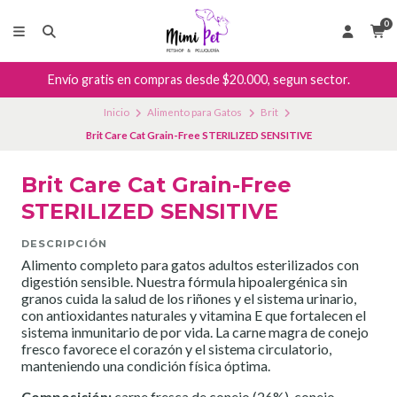
0
Envío gratis en compras desde $20.000, segun sector.
Inicio
Alimento para Gatos
Brit
Brit Care Cat Grain-Free STERILIZED SENSITIVE
Brit Care Cat Grain-Free
STERILIZED SENSITIVE
DESCRIPCIÓN
Alimento completo para gatos adultos esterilizados con
digestión sensible. Nuestra fórmula hipoalergénica sin
granos cuida la salud de los riñones y el sistema urinario,
con antioxidantes naturales y vitamina E que fortalecen el
sistema inmunitario de por vida. La carne magra de conejo
fresco favorece el corazón y el sistema circulatorio,
manteniendo una condición física óptima.
Composición
:
carne fresca de conejo (26%), conejo